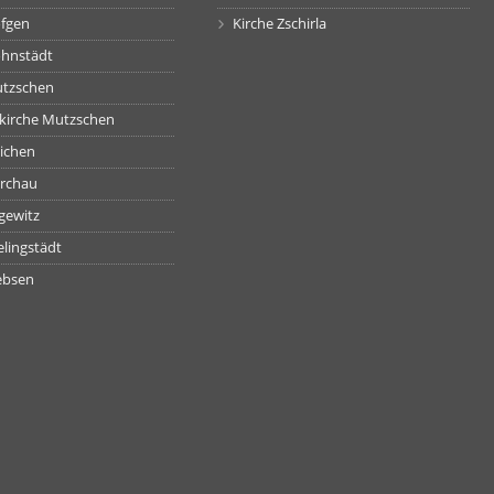
öfgen
Kirche Zschirla
ohnstädt
utzschen
skirche Mutzschen
eichen
erchau
gewitz
elingstädt
ebsen