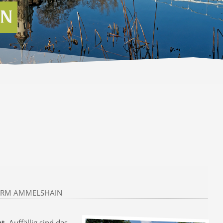
IN
URM AMMELSHAIN
t.
Auffällig sind das