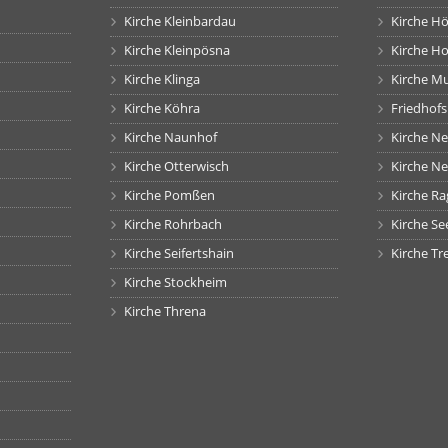
Kirche Kleinbardau
Kirche H
Kirche Kleinpösna
Kirche H
Kirche Klinga
Kirche M
Kirche Köhra
Friedhof
Kirche Naunhof
Kirche N
Kirche Otterwisch
Kirche N
Kirche Pomßen
Kirche Ra
Kirche Rohrbach
Kirche Se
Kirche Seifertshain
Kirche Tr
Kirche Stockheim
Kirche Threna