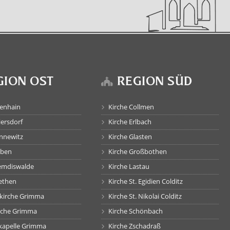
GION OST
REGION SÜD
tenhain
Kirche Collmen
iersdorf
Kirche Erlbach
annewitz
Kirche Glasten
öben
Kirche Großbothen
remdiswalde
Kirche Lastau
rethen
Kirche St. Egidien Colditz
skirche Grimma
Kirche St. Nikolai Colditz
rche Grimma
Kirche Schönbach
hkapelle Grimma
Kirche Zschadraß