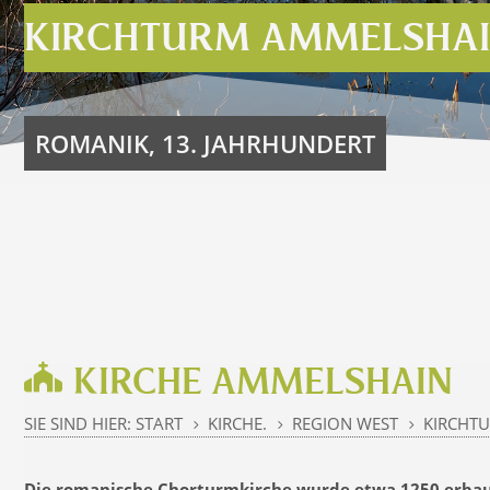
KIRCHTURM AMMELSHA
ROMANIK, 13. JAHRHUNDERT
KIRCHE AMMELSHAIN
SIE SIND HIER:
START
KIRCHE.
REGION WEST
KIRCHT
5
5
5
Die romanische Chorturmkirche wurde etwa 1250 erbau