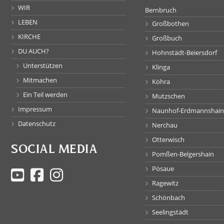
WIR
Bernbruch
LEBEN
Großbothen
KIRCHE
Großbuch
DU AUCH?
Hohnstädt-Beiersdorf
Unterstützen
Klinga
Mitmachen
Köhra
Ein Teil werden
Mutzschen
Impressum
Naunhof-Erdmannshain
Datenschutz
Nerchau
Otterwisch
SOCIAL MEDIA
Pomßen-Belgershain
Pösaue
Ragewitz
Schönbach
Seelingstädt