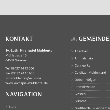
KONTAKT
GEMEINDE
Ev.-Luth. Kirchspiel Muldental
Altenhain
Mühlstraße 15
Ammelshain
04668 Grimma
Cannewitz
Tel. 03437 94 15 656
Colditzer Muldenland
Fax 03437 94 15 655
ksp.muldental@evlks.de
Döben-Höfgen
www.kirchspiel-muldental.de
Fremdiswalde
NAVIGATION
Glasten
Grimma
Start
Großbardau-Kleinbarda