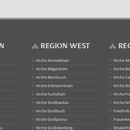
N
REGION WEST
RE
Kirche Ammelshain
Kirche Al
Kirche Belgershain
Kirche Be
Kirche Bernbruch
Kirche C
Kirche Erdmannshain
Kirche D
Kirche Fuchshain
Kirche F
Kirche Großbardau
Kirche G
Kirche Großbuch
Friedhof
Kirche Großpösna
Frauenki
u-
Kirche Großsteinberg
Elisabet