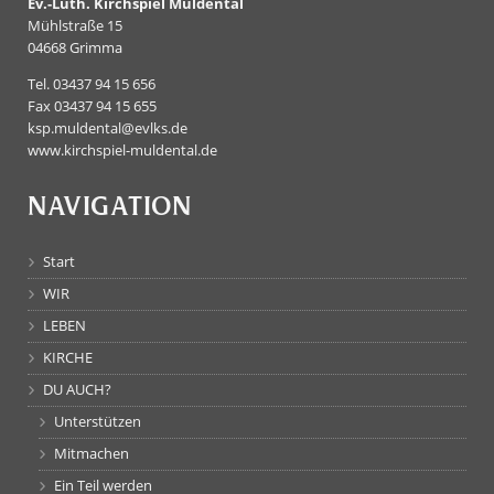
Ev.-Luth. Kirchspiel Muldental
Mühlstraße 15
04668 Grimma
Tel. 03437 94 15 656
Fax 03437 94 15 655
ksp.muldental@evlks.de
www.kirchspiel-muldental.de
NAVIGATION
Start
WIR
LEBEN
KIRCHE
DU AUCH?
Unterstützen
Mitmachen
Ein Teil werden