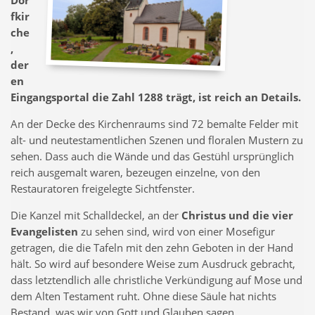
Dor
fkir
che
,
der
en
Eingangsportal die Zahl 1288 trägt, ist reich an Details.
An der Decke des Kirchenraums sind 72 bemalte Felder mit
alt- und neutestamentlichen Szenen und floralen Mustern zu
sehen. Dass auch die Wände und das Gestühl ursprünglich
reich ausgemalt waren, bezeugen einzelne, von den
Restauratoren freigelegte Sichtfenster.
Die Kanzel mit Schalldeckel, an der
Christus und die vier
Evangelisten
zu sehen sind, wird von einer Mosefigur
getragen, die die Tafeln mit den zehn Geboten in der Hand
hält. So wird auf besondere Weise zum Ausdruck gebracht,
dass letztendlich alle christliche Verkündigung auf Mose und
dem Alten Testament ruht. Ohne diese Säule hat nichts
Bestand, was wir von Gott und Glauben sagen.