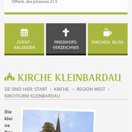
Offenb. des Johannes 21,5
EVENT-
FRIEDHOFS-
KIRCHEN- BLOG
KALENDER
VERZEICHNIS
KIRCHE KLEINBARDAU
SIE SIND HIER:
START
KIRCHE.
REGION WEST
5
5
5
KIRCHTURM KLEINBARDAU
Die
klei
ne