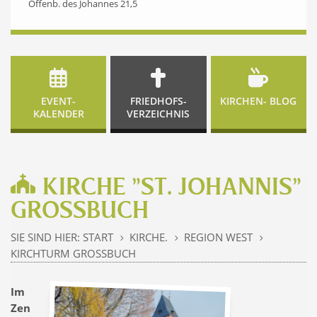
Offenb. des Johannes 21,5
EVENT-
FRIEDHOFS-
KIRCHEN- BLOG
KALENDER
VERZEICHNIS
KIRCHE "ST. JOHANNIS"
GROSSBUCH
SIE SIND HIER:
START
KIRCHE.
REGION WEST
5
5
5
KIRCHTURM GROSSBUCH
Im
Zen