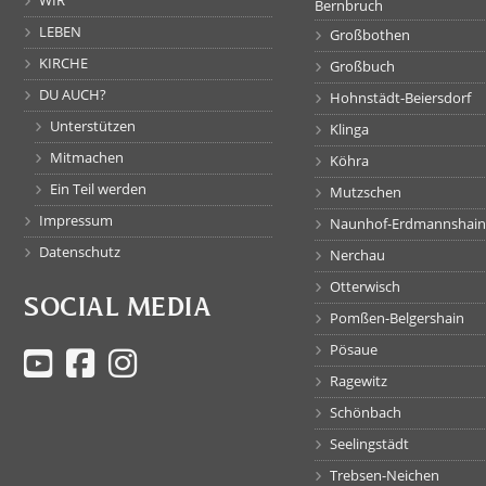
Bernbruch
LEBEN
Großbothen
KIRCHE
Großbuch
DU AUCH?
Hohnstädt-Beiersdorf
Unterstützen
Klinga
Mitmachen
Köhra
Ein Teil werden
Mutzschen
Impressum
Naunhof-Erdmannshain
Datenschutz
Nerchau
Otterwisch
SOCIAL MEDIA
Pomßen-Belgershain
Pösaue
Ragewitz
Schönbach
Seelingstädt
Trebsen-Neichen