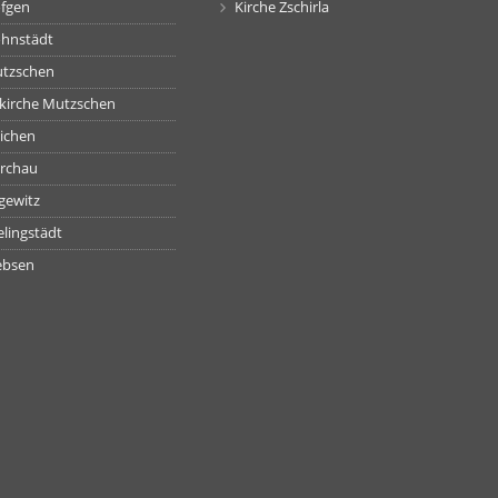
öfgen
Kirche Zschirla
ohnstädt
utzschen
skirche Mutzschen
eichen
erchau
gewitz
elingstädt
ebsen