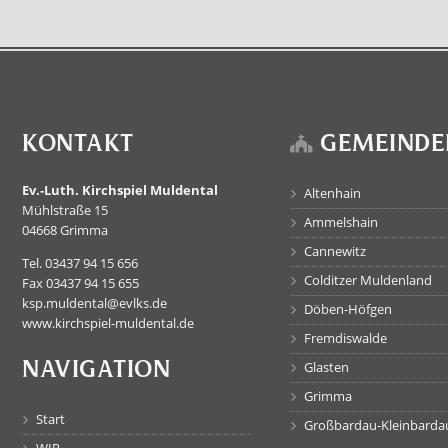
KONTAKT
GEMEINDE
Ev.-Luth. Kirchspiel Muldental
Altenhain
Mühlstraße 15
Ammelshain
04668 Grimma
Cannewitz
Tel. 03437 94 15 656
Colditzer Muldenland
Fax 03437 94 15 655
ksp.muldental@evlks.de
Döben-Höfgen
www.kirchspiel-muldental.de
Fremdiswalde
NAVIGATION
Glasten
Grimma
Start
Großbardau-Kleinbarda
WIR