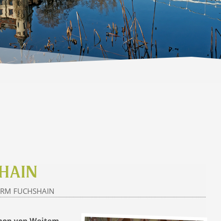
HAIN
URM FUCHSHAIN
chon von Weitem