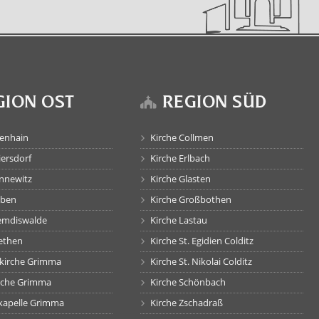
GION OST
REGION SÜD
tenhain
Kirche Collmen
iersdorf
Kirche Erlbach
annewitz
Kirche Glasten
öben
Kirche Großbothen
remdiswalde
Kirche Lastau
rethen
Kirche St. Egidien Colditz
skirche Grimma
Kirche St. Nikolai Colditz
rche Grimma
Kirche Schönbach
hkapelle Grimma
Kirche Zschadraß