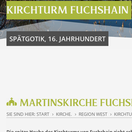
KIRCHTURM FUCHSHAIN
SPÄTGOTIK, 16. JAHRHUNDERT
MARTINSKIRCHE FUCHS
SIE SIND HIER:
START
KIRCHE.
REGION WEST
KIRCHT
5
5
5
Die spitze Haube des Kirchturms von Fuchshain zieht s