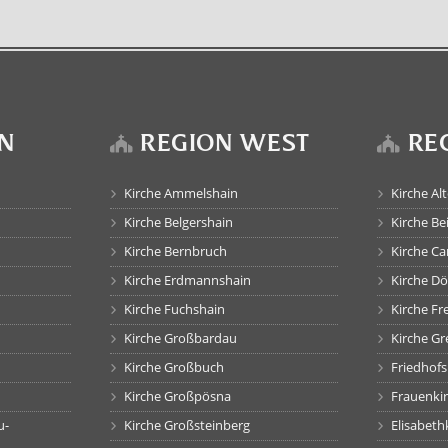
N
REGION WEST
RE
Kirche Ammelshain
Kirche Al
Kirche Belgershain
Kirche Be
Kirche Bernbruch
Kirche C
Kirche Erdmannshain
Kirche D
Kirche Fuchshain
Kirche F
Kirche Großbardau
Kirche G
Kirche Großbuch
Friedhof
Kirche Großpösna
Frauenki
u-
Kirche Großsteinberg
Elisabet