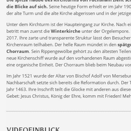
die Blicke auf sich.
Seine heutige Form erhielt er im Jahr 1
der alte Turm und die alte Kirche abgerissen und in der jetzi
Unter dem Kirchturm ist der Haupteingang zur Kirche. Nach
betritt man zuerst die
Winterkirche
unter der Orgelempore. 
2017. Ihre zarte und transparente Struktur lässt den Besuche
Kirchenraum teilhaben. Der helle Raum mündet in den
spätg
Chorraum
. Sein Rippengewölbe gehört zu den ältesten Teilen
neue Kirchenschiff wurde auf den vorhandenen Raum abgesti
eine organische Einheit. Der Chorraum blieb beim Neubau vo
Im Jahr 1521 wurde der Altar von Bischof Adolf von Merseburg
Nachbarschaft setzte sich bereits die Reformation durch. De
Jahr 1463. Ihre Inschrift teilt die Glocke mit anderen aus diese
Gebet: Jesus Christus, König der Ehre, komm mit Frieden! Mehr
VIDEOEINBLICK