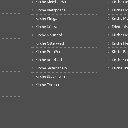
Kirche Kleinbardau
Kirche H
Kirche Kleinpösna
Kirche H
Kirche Klinga
Kirche M
Kirche Köhra
Friedhof
Kirche Naunhof
Kirche N
Kirche Otterwisch
Kirche N
Kirche Pomßen
Kirche Ra
Kirche Rohrbach
Kirche Se
Kirche Seifertshain
Kirche Tr
Kirche Stockheim
Kirche Threna