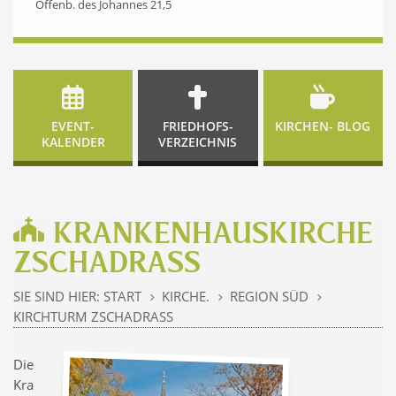
Offenb. des Johannes 21,5
EVENT-
FRIEDHOFS-
KIRCHEN- BLOG
KALENDER
VERZEICHNIS
KRANKENHAUSKIRCHE
ZSCHADRASS
SIE SIND HIER:
START
KIRCHE.
REGION SÜD
5
5
5
KIRCHTURM ZSCHADRASS
Die
Kra