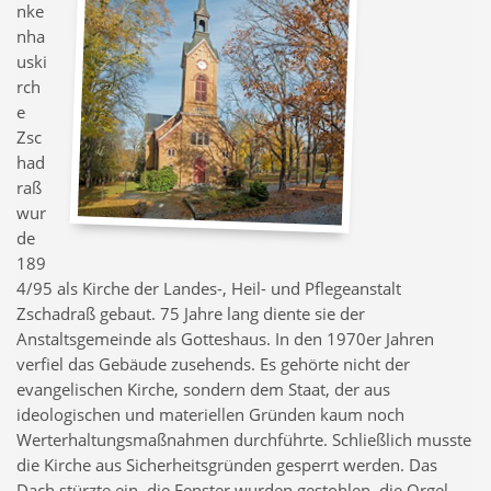
nke
nha
uski
rch
e
Zsc
had
raß
wur
de
189
4/95 als Kirche der Landes-, Heil- und Pflegeanstalt
Zschadraß gebaut. 75 Jahre lang diente sie der
Anstaltsgemeinde als Gotteshaus. In den 1970er Jahren
verfiel das Gebäude zusehends. Es gehörte nicht der
evangelischen Kirche, sondern dem Staat, der aus
ideologischen und materiellen Gründen kaum noch
Werterhaltungsmaßnahmen durchführte. Schließlich musste
die Kirche aus Sicherheitsgründen gesperrt werden. Das
Dach stürzte ein, die Fenster wurden gestohlen, die Orgel