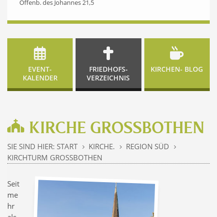
Offenb. des Johannes 21,5
EVENT-
FRIEDHOFS-
KIRCHEN- BLOG
KALENDER
VERZEICHNIS
KIRCHE GROSSBOTHEN
SIE SIND HIER:
START
KIRCHE.
REGION SÜD
5
5
5
KIRCHTURM GROSSBOTHEN
Seit
me
hr