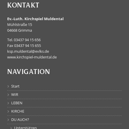
KONTAKT
Ev.-Luth. Kirchspiel Muldental
Mühlstraße 15
04668 Grimma
Tel. 03437 94 15 656
Fax 03437 94 15 655
ksp.muldental@evlks.de
www.kirchspiel-muldental.de
NAVIGATION
Start
WIR
LEBEN
KIRCHE
DU AUCH?
Unterstützen