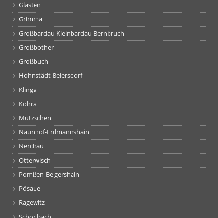
Glasten
Grimma
Großbardau-Kleinbardau-Bernbruch
Großbothen
Großbuch
Hohnstädt-Beiersdorf
Klinga
Köhra
Mutzschen
Naunhof-Erdmannshain
Nerchau
Otterwisch
Pomßen-Belgershain
Pösaue
Ragewitz
Schönbach