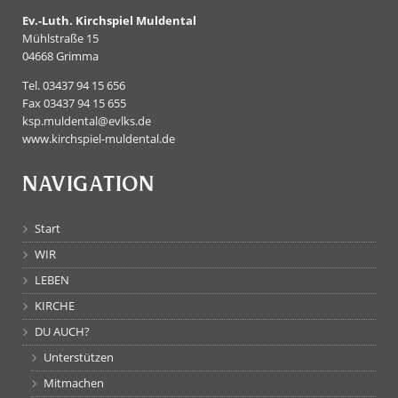
Ev.-Luth. Kirchspiel Muldental
Mühlstraße 15
04668 Grimma
Tel. 03437 94 15 656
Fax 03437 94 15 655
ksp.muldental@evlks.de
www.kirchspiel-muldental.de
NAVIGATION
Start
WIR
LEBEN
KIRCHE
DU AUCH?
Unterstützen
Mitmachen